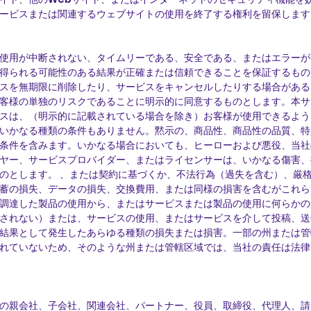
ービスまたは関連するウェブサイトの使用を終了する権利を留保します
使用が中断されない、タイムリーである、安全である、またはエラーが
得られる可能性のある結果が正確または信頼できることを保証するもの
スを無期限に削除したり、サービスをキャンセルしたりする場合がある
客様の単独のリスクであることに明示的に同意するものとします。本サ
スは、（明示的に記載されている場合を除き）お客様が使用できるよう
いかなる種類の条件もありません。黙示の、商品性、商品性の品質、特
条件を含みます。いかなる場合においても、ヒーローおよび悪役、当社
ヤー、サービスプロバイダー、またはライセンサーは、いかなる傷害、
のとします。 、または契約に基づくか、不法行為（過失を含む）、厳
蓄の損失、データの損失、交換費用、または同様の損害を含むがこれら
調達した製品の使用から、またはサービスまたは製品の使用に何らかの
されない）または、サービスの使用、またはサービスを介して投稿、送
結果として発生したあらゆる種類の損失または損害。一部の州または管
れていないため、そのような州または管轄区域では、当社の責任は法律
の親会社、子会社、関連会社、パートナー、役員、取締役、代理人、請