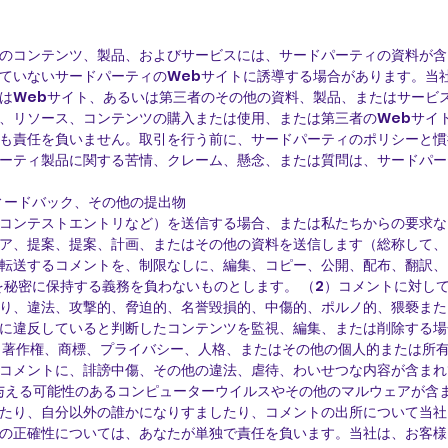
のコンテンツ、製品、およびサービスには、サードパーティの資料が含
ていないサードパーティのWebサイトに誘導する場合があります。当
はWebサイト、あるいは第三者のその他の資料、製品、またはサービ
、リソース、コンテンツの購入または使用、または第三者のWebサイ
も責任を負いません。取引を行う前に、サードパーティのポリシーと慣
ーティ製品に関する苦情、クレーム、懸念、または質問は、サードパー
ィードバック、その他の提出物
コンテストエントリなど）を送信する場合、または私たちからの要求な
ア、提案、提案、計画、またはその他の資料を送信します（総称して、
転送するコメントを、制限なしに、編集、コピー、公開、配布、翻訳、
を秘密に保持する義務を負わないものとします。 （2）コメントに対し
り、違法、攻撃的、脅迫的、名誉毀損的、中傷的、ポルノ的、猥褻また
に違反していると判断したコンテンツを監視、編集、または削除する場
、著作権、商標、プライバシー、人格、またはその他の個人的または所
コメントに、誹謗中傷、その他の違法、虐待、わいせつな内容が含まれ
与える可能性のあるコンピューターウイルスやその他のマルウェアが含
たり、自分以外の誰かになりすましたり、コメントの出所について当社
の正確性については、あなたが単独で責任を負います。当社は、お客様