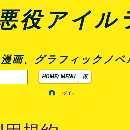
悪役アイル
、漫画、グラフィックノベ
HOME/ MENU
家
ログイン