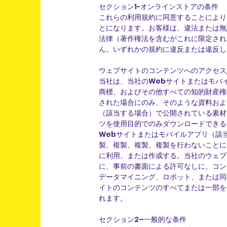
セクション1-オンラインストアの条件
これらの利用規約に同意することにより
とになります。お客様は、違法または無
法律（著作権法を含むがこれに限定され
ん。いずれかの規約に違反または違反し
ウェブサイトのコンテンツへのアクセス
当社は、当社のWebサイトまたはモバ
商標、およびその他すべての知的財産権
された場合にのみ、そのような資料およ
（該当する場合）で公開されている素材
ツを使用目的でのみダウンロードできる
Webサイトまたはモバイルアプリ（該
製、複製、複製、複製を行わないことに
に利用、または作成する。当社のウェブ
に、事前の書面による許可なしに、コン
データマイニング、ロボット、または同
イトのコンテンツのすべてまたは一部を
れます。
セクション2–一般的な条件