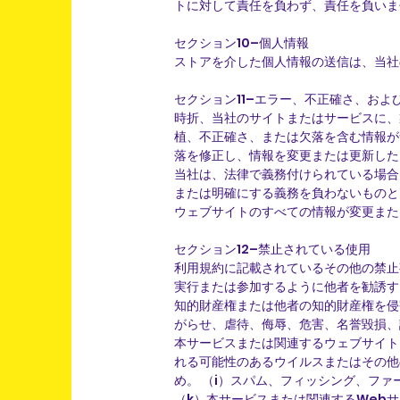
トに対して責任を負わず、責任を負いま
セクション10–個人情報
ストアを介した個人情報の送信は、当社
セクション11–エラー、不正確さ、およ
時折、当社のサイトまたはサービスに、
植、不正確さ、または欠落を含む情報が
落を修正し、情報を変更または更新した
当社は、法律で義務付けられている場合
または明確にする義務を負わないものと
ウェブサイトのすべての情報が変更また
セクション12–禁止されている使用
利用規約に記載されているその他の禁止
実行または参加するように他者を勧誘す
知的財産権または他者の知的財産権を侵
がらせ、虐待、侮辱、危害、名誉毀損、
本サービスまたは関連するウェブサイト
れる可能性のあるウイルスまたはその他
め。 （i）スパム、フィッシング、フ
（k）本サービスまたは関連するWeb