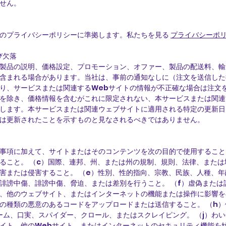
せん。
のプライバシーポリシーに準拠します。私たちを見る
プライバシーポ
び欠落
製品の説明、価格設定、プロモーション、オファー、製品の配送料、輸
含まれる場合があります。当社は、事前の通知なしに（注文を送信した
り、サービスまたは関連するWebサイトの情報が不正確な場合は注文を
を除き、価格情報を含むがこれに限定されない、本サービスまたは関連
します。本サービスまたは関連ウェブサイトに適用される特定の更新日
は更新されたことを示すものと見なされるべきではありません。
事項に加えて、サイトまたはそのコンテンツを次の目的で使用すること
ること。 （c）国際、連邦、州、または州の規制、規則、法律、または
害または侵害すること。 （e）性別、性的指向、宗教、民族、人種、
誹謗中傷、誹謗中傷、脅迫、または差別を行うこと。 （f）虚偽または
、他のウェブサイト、またはインターネットの機能または操作に影響を
の種類の悪意のあるコードをアップロードまたは送信すること。 （h
ァーム、口実、スパイダー、クロール、またはスクレイピング。 （j）わ
サイト、他のWebサイト、またはインターネットのセキュリティ機能を