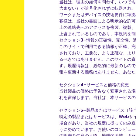
当社は、理由の如何を問わず、いつでも
含まない）が暗号化されずに転送され、
ワークまたはデバイスの技術要件に準拠
客様は、当社の書面による明示的な許可
上の連絡先へのアクセスを複製、複製、
上含まれているものであり、本規約を制
セクション3–情報の正確性、完全性、
このサイトで利用できる情報が正確、完
されており、主要な、より正確な、より
るべきではありません。このサイトの資
す。履歴情報は、必然的に最新のもので
報を更新する義務はありません。あなた
セクション4–サービスと価格の変更
当社製品の価格は予告なく変更される場
利を留保します。当社は、本サービスの
セクション5–製品またはサービス（該
特定の製品またはサービスは、Webサ
場合があり、当社の規定に従ってのみ返
うに努めています。お使いのコンピュー
の販売を任意の人物、地理的地域、また