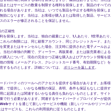
品またはサービスの数量を制限する権利を留保します。製品のすべての
れる場合があります。当社は、いつでも製品を中止する権利を留保しま
無効になります。当社は、お客様が購入または取得した製品、サービス
スのエラーが修正されることを保証しません。
報の正確性
利を留保します。当社は、独自の裁量により、1人あたり、1世帯あたり
これらの制限には、同じ顧客アカウント、同じクレジットカード、また
を変更またはキャンセルした場合、注文時に提供された電子メールおよび
、当社の単独の判断で、ディーラー、再販業者、または販売業者による
の購入について、現在の完全かつ正確な購入およびアカウント情報を提
他の情報（メールアドレス、クレジットカード番号、有効期限など）を
意するものとします。詳細については、
ポリシーを返します
。
ードパーティのツールへのアクセスを提供する場合があります。お客様
囲」で提供し、いかなる種類の保証、表明、条件も保証もなしに提供す
用に起因または関連するいかなる責任も負わないものとします。サイト
量で行う必要があります。関連するサードパーティプロバイダーが提供
Webサイトを通じて新しいサービスや機能（新しいツールやリソース
たはサービスも、これらの利用規約に従うものとします。