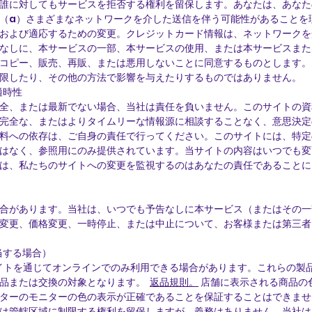
誰に対してもサービスを拒否する権利を留保します。あなたは、あなた
（a）さまざまなネットワークを介した送信を伴う可能性があることを理
および適応するための変更。クレジットカード情報は、ネットワークを
なしに、本サービスの一部、本サービスの使用、または本サービスまた
コピー、販売、再販、または悪用しないことに同意するものとします。
限したり、その他の方法で影響を与えたりするものではありません。
適時性
全、または最新でない場合、当社は責任を負いません。このサイトの資
完全な、またはよりタイムリーな情報源に相談することなく、意思決定
料への依存は、ご自身の責任で行ってください。このサイトには、特定
はなく、参照用にのみ提供されています。当サイトの内容はいつでも変
は、私たちのサイトへの変更を監視するのはあなたの責任であることに
合があります。当社は、いつでも予告なしに本サービス（またはその一
変更、価格変更、一時停止、または中止について、お客様または第三者
当する場合）
イトを通じてオンラインでのみ利用できる場合があります。これらの製
品または交換の対象となります。
返品規則。
店舗に表示される商品の
ターのモニターの色の表示が正確であることを保証することはできませ
は管轄区域に制限する権利を留保しますが、義務はありません。当社は