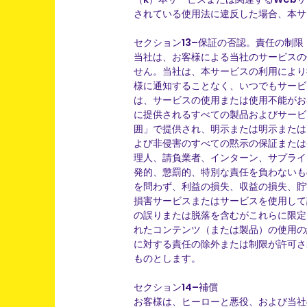
されている使用法に違反した場合、本サ
セクション13–保証の否認。責任の制限
当社は、お客様による当社のサービスの
せん。当社は、本サービスの利用により
様に通知することなく、いつでもサービ
は、サービスの使用または使用不能がお
に提供されるすべての製品およびサービ
囲」で提供され、明示または明示または
よび非侵害のすべての黙示の保証または
理人、請負業者、インターン、サプライ
発的、懲罰的、特別な責任を負わないも
を問わず、利益の損失、収益の損失、貯
損害サービスまたはサービスを使用して
の誤りまたは脱落を含むがこれらに限定
れたコンテンツ（または製品）の使用の
に対する責任の除外または制限が許可さ
ものとします。
セクション14–補償
お客様は、ヒーローと悪役、および当社