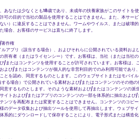
、あなたは少なくとも18歳であり、未成年の扶養家族がこのサイトを
許可の目的で当社の製品を使用することはできません。また、本サービ
ない）に違反することはできません。ワームやウイルス、または破壊的
た場合、お客様のサービスは直ちに終了します。
/著作権
イルアプリ（該当する場合）、およびそれらに公開されている資料およ
の所有者（またはライセンシー）です。お客様は、当社（または当社の
び/またはコンテンツを使用することが許可されています。お客様は、
および/またはコンテンツが個人的な非営利目的でのみ利用可能であり、
ことを認め、同意するものとします。このウェブサイトまたはモバイル
当する場合）で公開されている素材および/またはコンテンツのその他
同意するものとします。そのような素材および/またはコンテンツの派
サイトおよび/またはアプリのコンテンツの一部を体系的に抽出および/
テンツを再配布または変更することはできません。コンテンツのコピー
様のデータ収集および抽出ツールを使用して再抽出します。ウェブサイ
体系的にダウンロードして保存することにより、電子形式または構造化