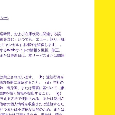
リシー
。
送時間、および在庫状況に関連する誤
後を含む）いつでも、エラー、誤り、脱
キャンセルする権利を留保します。 。
するWebサイトの情報を更新、修正、
または更新日は、本サービスまたは関連
は禁止されています。 （b）違法行為を
地方条例に違反すること。 （d）当社の
年齢、出身国、または障害に基づいて、嫌
誤解を招く情報を提出すること。 （g）
与える方法で使用される、または使用さ
）他者の個人情報を収集または追跡するた
いせつまたは不道徳な目的のため。または
妨害または回避するため。当社は、禁止